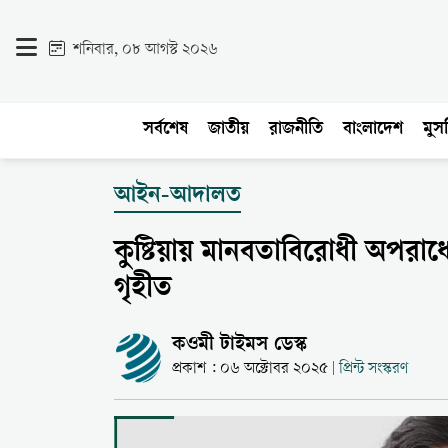
শনিবার, ০৮ আগস্ট ২০২৬
সর্বশেষ
জাতীয়
রাজনীতি
বাংলাদেশ
মুসল
আইন-আদালত
কুষ্টিয়ায় মানবতাবিরোধী অপরা
গৃহীত
কওমী টাইমস ডেস্ক
প্রকাশ : ০৬ অক্টোবর ২০২৫
প্রিন্ট সংস্করণ
|