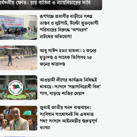
র্বদলীয় ক্ষোভ: রায় বাতিল ও ন্যায়বিচারের দাবি
রূপগঞ্জে প্রবাসীর বাড়ীতে সশস্ত্র
তাণ্ডব ও লুটপাট, উল্টো ভুক্তভোগী
পরিবারের বিরুদ্ধে ‘অপহরণ’
নাটকের অভিযোগ!
আবু সাঈদ হত্যা মামলা: ২ জনের
মৃত্যুদণ্ড ও সাবেক ভিসিসহ ২৫
জনের কারাদণ্ড
আওয়ামী লীগের কার্যক্রম নিষিদ্ধই
থাকছে: সংসদে ‘সন্ত্রাসবিরোধী বিল’
পাস, বাড়ছে শাস্তির মেয়াদ
জুলাই জাতীয় সনদ বাস্তবায়ন:
সংবিধান সংশোধনই কি একমাত্র
পথ? সংসদে আইনমন্ত্রীর গুরুত্বপূর্ণ
ব্যাখ্যা