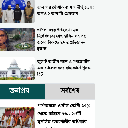
ভালুকায় পোশাক শ্রমিক দীপু হত্যা:
আরও ২ আসামি গ্রেফতার
শাপলা চত্বর গণহত্যা: মূল
নির্দেশদাতা শেখ হাসিনাসহ ৩০
জনের বিরুদ্ধে তদন্ত প্রতিবেদন
চূড়ান্ত
জুলাই জাতীয় সনদ ও গণভোটের
ফল চ্যালেঞ্জ করে হাইকোর্টে পৃথক
রিট
জনপ্রিয়
সর্বশেষ
পশ্চিমবঙ্গে ওবিসি কোটা ১৭%
থেকে কমিয়ে ৭%: ৬৫টি
মুসলিম জনগোষ্ঠীর অধিকার