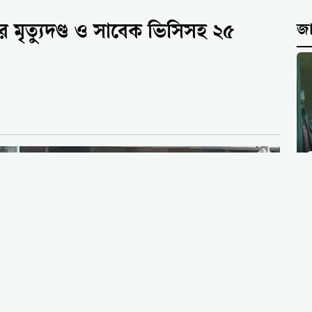
 মৃত্যুদণ্ড ও সাবেক ভিসিসহ ২৫
জ
প