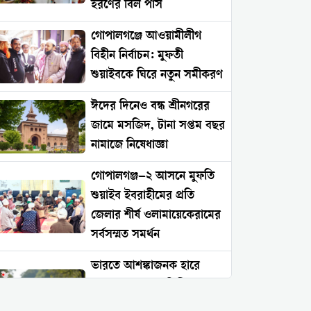
হরণের বিল পাস
গোপালগঞ্জে আওয়ামীলীগ
বিহীন নির্বাচন: মুফতী
শুয়াইবকে ঘিরে নতুন সমীকরণ
ঈদের দিনেও বন্ধ শ্রীনগরের
জামে মসজিদ, টানা সপ্তম বছর
নামাজে নিষেধাজ্ঞা
গোপালগঞ্জ–২ আসনে মুফতি
শুয়াইব ইবরাহীমের প্রতি
জেলার শীর্ষ ওলামায়েকেরামের
সর্বসম্মত সমর্থন
ভারতে আশঙ্কাজনক হারে
বাড়ছে সংখ্যালঘু নিপীড়ন:
২০২৬ সালের প্রথম চার মাসে