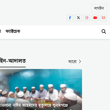
লগইন
া
ফ্যাক্টচেক
ইন-আদালত
আরো
াওলানা নাঈম আহমদের মৃত্যুদণ্ডে সুনামগঞ্জে