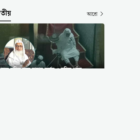
াতীয়
আরো
্রকৃত মুমিন হতে হারাম বর্জন ও চরিত্র গঠন
আবশ্যক: বায়তুল মোকাররমে দেওবন্দের মুহতামিম
ফিলিস্তিনি উলামা পরিষদের আমন্ত্রণে
বাংলাদেশি আলেম প্রতিনিধিদলের
তুরস্ক সফর
১৫ বছর আগের ১০০ টাকা ফেরাতে
২০ কিমি পথ হাঁটলেন বৃদ্ধ:
ব্রাহ্মণবাড়িয়ায় সততার অনন্য দৃষ্টান্ত