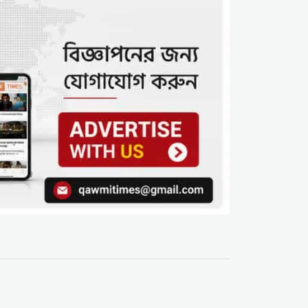
অপপ্রচার; সাম্প্রদায়িক
উস্কানির অভিযোগ
রংপুরে কাদিয়ানী আগ্রাসন:
‘ধর্মে আয়, নইলে ভিটা ছাড়’
হুমকির মুখে মুসলিম পরিবার,
৭ বছর ধরে নির্যাতন